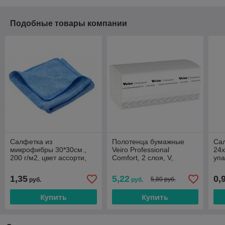
Подобные товары компании
Салфетка из
Полотенца бумажные
Са
микрофибры 30*30см.,
Veiro Professional
24х
200 г/м2, цвет ассорти,
Comfort, 2 слоя, V,
упа
без упаковки. Цена
21*21.6см, 38г, 200л.
ука
указана без учета НДС
ЦЕНА БЕЗ УЧЕТА НДС
20
1,35
5,22
0,
5,80 руб.
руб.
руб.
20%
20%
Купить
Купить