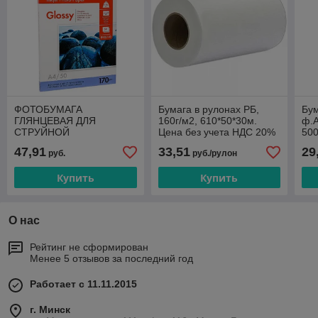
ФОТОБУМАГА
Бумага в рулонах РБ,
Бум
ГЛЯНЦЕВАЯ ДЛЯ
160г/м2, 610*50*30м.
ф.А
СТРУЙНОЙ
Цена без учета НДС 20%
50
ФОТОПЕЧАТИ
47,91
33,51
29
руб.
руб./рулон
"LOMOND", A4, 50
ЛИСТОВ, 170 Г/М2
Купить
Купить
0102142, ЦЕНА БЕЗ НДС
О нас
Рейтинг не сформирован
Менее 5 отзывов за последний год
Работает с 11.11.2015
г. Минск