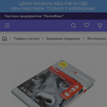
ЦЕНЫ УКАЗАНЫ БЕЗ УЧЕТА НДС
20%.РАБОТАЕМ ТОЛЬКО С ЮРЛИЦАМИ.
Частное предприятие "ЛентаФакс"
Товары и услуги
Бумажная продукция
Фотобумага