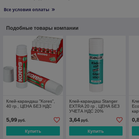
Все условия оплаты
Подобные товары компании
Клей-карандаш "Kores",
Клей-карандаш Stanger
Кле
40 гр., ЦЕНА БЕЗ НДС
EXTRA 20 гр , ЦЕНА БЕЗ
Eco
УЧЕТА НДС 20%
кар
без
5,99
3,64
0,
руб.
руб.
Купить
Купить