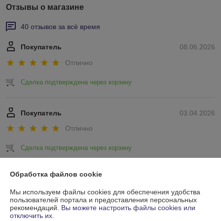
Отзывы о магазине
40 отзывов за всё время
Покупатель
08.06.2026
Отлично
Сделка подтверждена через корзину
Покупатель
03.04.2026
Отлично
Сделка подтверждена через корзину
Показать все отзывы
Обработка файлов cookie
Мы используем файлы cookies для обеспечения удобства
пользователей портала и предоставления персональных
О нас
рекомендаций.
Вы можете настроить файлы cookies или
отключить их.