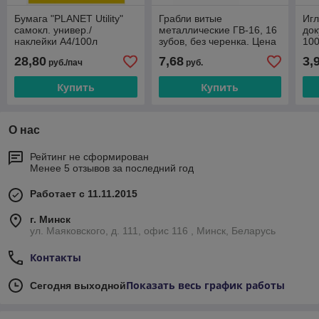
Бумага "PLANET Utility"
Грабли витые
Иг
самокл. универ./
металлические ГВ-16, 16
док
наклейки А4/100л
зубов, без черенка. Цена
100
(105х148)/4ч. Цена
указана без учета НДС
ука
28,80
7,68
3,
руб./пач
руб.
указана без учета НДС 20
20%
20
Купить
Купить
О нас
Рейтинг не сформирован
Менее 5 отзывов за последний год
Работает с 11.11.2015
г. Минск
ул. Маяковского, д. 111, офис 116 , Минск, Беларусь
Контакты
Показать весь график работы
Сегодня выходной