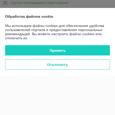
Сделка подтверждена через корзину
Показать все отзывы
Обработка файлов cookie
Мы используем файлы cookies для обеспечения удобства
пользователей портала и предоставления персональных
О нас
рекомендаций.
Вы можете настроить файлы cookies или
отключить их.
Контакты
Принять
Доставка и оплата
Отклонить
График работы
Полная версия сайта
Политика обработки cookies
Сайт создан на платформе Deal.by