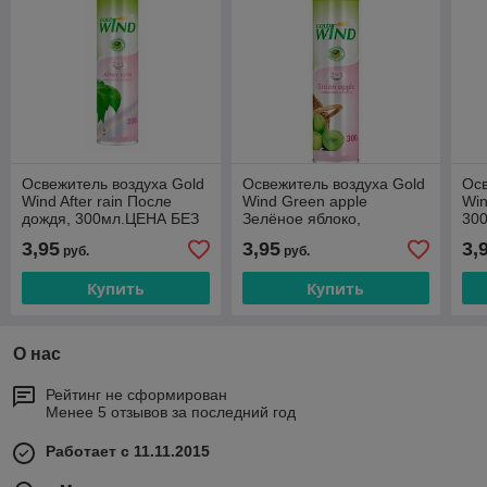
Освежитель воздуха Gold
Освежитель воздуха Gold
Осв
Wind After rain После
Wind Green apple
Win
дождя, 300мл.ЦЕНА БЕЗ
Зелёное яблоко,
300
НДС.
300мл.Цена без учета
НД
3,95
3,95
3,
руб.
руб.
НДС 20%
Купить
Купить
О нас
Рейтинг не сформирован
Менее 5 отзывов за последний год
Работает с 11.11.2015