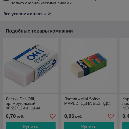
только с юридическими лицами.
Все условия оплаты
Подобные товары компании
Ластик Deli Offi,
Ластик «Мini Softy».
Кар
прямоугольный,
MAPED. ЦЕНА БЕЗ НДС.
лас
40*22*12мм. Цена
NEO
указана без учета НДС
НД
0,70
0,86
0,
руб.
руб.
20%
Купить
Купить