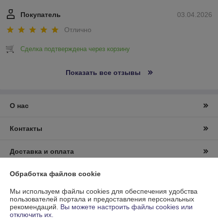
Покупатель
03.04.2026
Отлично
Сделка подтверждена через корзину
Показать все отзывы
О нас
Контакты
Доставка и оплата
Обработка файлов cookie
График работы
Мы используем файлы cookies для обеспечения удобства
Полная версия сайта
пользователей портала и предоставления персональных
рекомендаций.
Вы можете настроить файлы cookies или
отключить их.