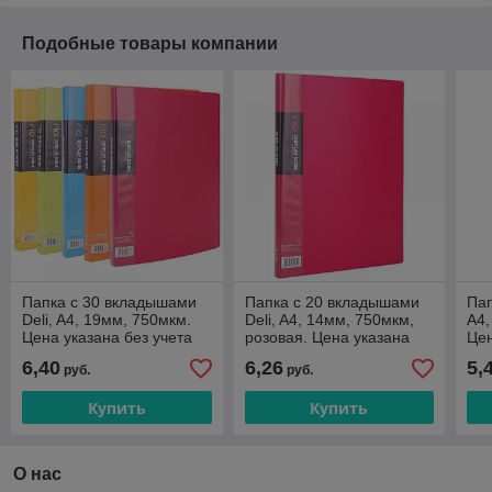
Подобные товары компании
Папка с 30 вкладышами
Папка с 20 вкладышами
Пап
Deli, A4, 19мм, 750мкм.
Deli, A4, 14мм, 750мкм,
А4,
Цена указана без учета
розовая. Цена указана
Цен
НДС 20%
без учета НДС 20%
НД
6,40
6,26
5,
руб.
руб.
Купить
Купить
О нас