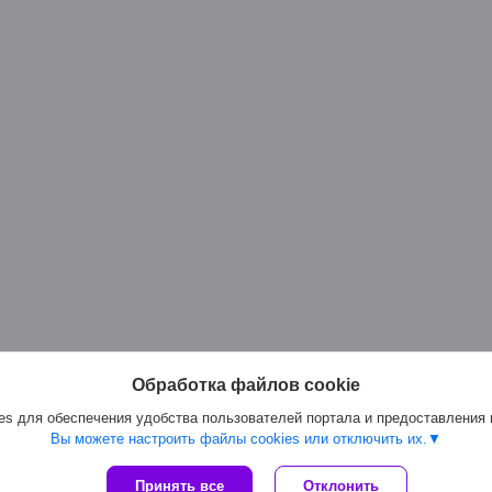
Обработка файлов cookie
s для обеспечения удобства пользователей портала и предоставления
Вы можете настроить файлы cookies или отключить их.
Сайт создан на платформе Deal.by
Принять все
Отклонить