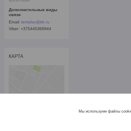
Бухгалтерия
lentafax@bk.ru
+375445368944
КАРТА
Мы используем файлы cookie