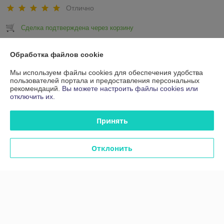
Отлично
Сделка подтверждена через корзину
Показать все отзывы
Обработка файлов cookie
Мы используем файлы cookies для обеспечения удобства
пользователей портала и предоставления персональных
О нас
рекомендаций.
Вы можете настроить файлы cookies или
отключить их.
Контакты
Принять
Доставка и оплата
Отклонить
График работы
Полная версия сайта
Политика обработки cookies