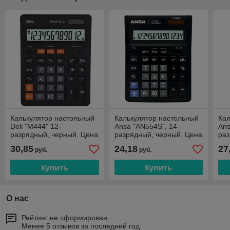
Калькулятор настольный
Калькулятор настольный
Кал
Deli "М444" 12-
Ansa "AN554S", 14-
Ans
разрядный, черный. Цена
разрядный, черный. Цена
раз
без учета НДС 20%
без учета НДС 20%
без
30,85
24,18
27
руб.
руб.
Купить
Купить
О нас
Рейтинг не сформирован
Менее 5 отзывов за последний год