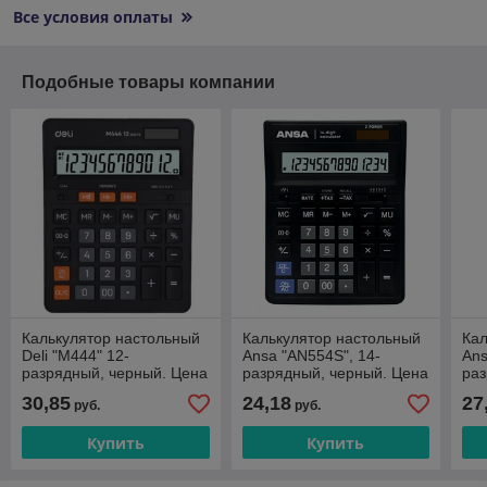
Все условия оплаты
Подобные товары компании
Калькулятор настольный
Калькулятор настольный
Кал
Deli "М444" 12-
Ansa "AN554S", 14-
Ans
разрядный, черный. Цена
разрядный, черный. Цена
раз
без учета НДС 20%
без учета НДС 20%
без
30,85
24,18
27
руб.
руб.
Купить
Купить