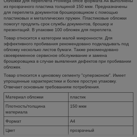
Обложки для переплета ProMega office формата А4 выполнены
из прозрачного пластика толщиной 150 мкм. Предназначены
для переплета документов брошюровщиком с помощью
пластиковых и металлических пружин. Пластиковые обложки
помогут продлить срок службы документов, брошюр и
презентаций. В упаковке 100 обложек для переплета.
Товар относится к категории малой микронности. Для
эффективного пробивания рекомендовано подкладывать под
обложку несколько листов бумаги. Также рекомендовано
своевременное сервисное обслуживание и замена
брошюровщика в случае выявления дефектов при пробивании
обложек.
Товар относится к ценовому сегменту "суперэконом". Имеет
упрощенные характеристики и более простую упаковку.
Отвечает основным требованиям потребления.
Материал обложки
пластик
Плотность/толщина
150 мкм
материала
Формат
A4
Цвет
прозрачный