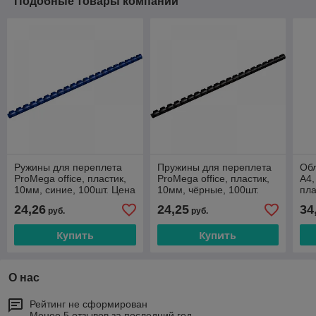
Подобные товары компании
Ружины для переплета
Пружины для переплета
Обл
ProMega office, пластик,
ProMega office, пластик,
A4,
10мм, синие, 100шт. Цена
10мм, чёрные, 100шт.
пла
указана без учета НДС 20
Цена указана без учета
ука
24,26
24,25
34
руб.
руб.
%
НДС 20%
20
Купить
Купить
О нас
Рейтинг не сформирован
Менее 5 отзывов за последний год