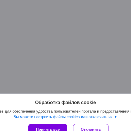
Обработка файлов cookie
s для обеспечения удобства пользователей портала и предоставления
Вы можете настроить файлы cookies или отключить их.
Сайт создан на платформе Deal.by
Принять все
Отклонить