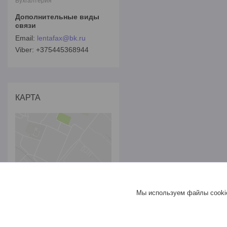
Бухгалтерия
lentafax@bk.ru
+375445368944
КАРТА
Мы используем файлы cookie