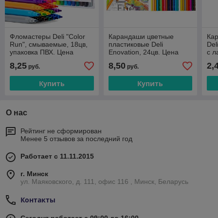
Фломастеры Deli "Color
Карандаши цветные
Ка
Run", смываемые, 18цв,
пластиковые Deli
Del
упаковка ПВХ. Цена
Enovation, 24цв. Цена
с л
указана без учета НДС
указана без учета НДС
Цен
8,25
8,50
2,
руб.
руб.
20%
20%
НД
Купить
Купить
О нас
Рейтинг не сформирован
Менее 5 отзывов за последний год
Работает с 11.11.2015
г. Минск
ул. Маяковского, д. 111, офис 116 , Минск, Беларусь
Контакты