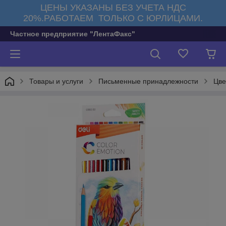
ЦЕНЫ УКАЗАНЫ БЕЗ УЧЕТА НДС
20%.РАБОТАЕМ ТОЛЬКО С ЮРЛИЦАМИ.
Частное предприятие "ЛентаФакс"
Товары и услуги
Письменные принадлежности
Цве