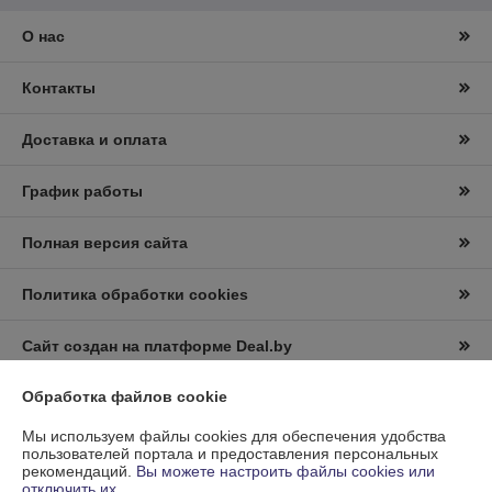
О нас
Контакты
Доставка и оплата
График работы
Полная версия сайта
Политика обработки cookies
Сайт создан на платформе Deal.by
Обработка файлов cookie
Информация для покупателя
Мы используем файлы cookies для обеспечения удобства
Юридическое лицо:
Частное производственное унитарное
пользователей портала и предоставления персональных
предприятие "ЛентаФакс"
рекомендаций.
Вы можете настроить файлы cookies или
220028, г.Минск, ул.Маяковского, д.111, офис 116
отключить их.