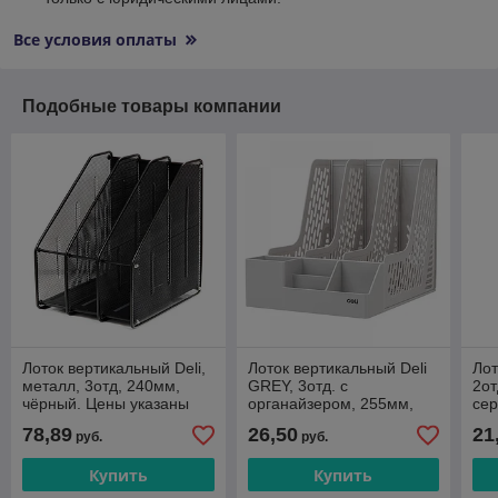
Все условия оплаты
Подобные товары компании
Лоток вертикальный Deli,
Лоток вертикальный Deli
Лот
металл, 3отд, 240мм,
GREY, 3отд. с
2от
чёрный. Цены указаны
органайзером, 255мм,
сер
без учета НДС 20%
серый Цена без учета
НД
78,89
26,50
21
руб.
руб.
НДС 20%
Купить
Купить