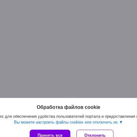
Обработка файлов cookie
s для обеспечения удобства пользователей портала и предоставления
Вы можете настроить файлы cookies или отключить их.
Сайт создан на платформе Deal.by
Принять все
Отклонить