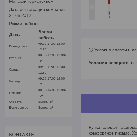
Минский горисполком
Дата регистрации компании:
21.05.2012
Режим работы:
Время
День
работы
09:00-17:00
12:00-
Понедельник
Условия оплаты и до
12:30
09:00-17:00
12:00-
Вторник
12:30
во
09:00-17:00
12:00-
Среда
12:30
09:00-17:00
12:00-
Четверг
12:30
09:00-16:00
12:00-
Пятница
12:30
Суббота
Выходной
Воскресенье
Выходной
Ручка гелевая неавтома
комфортное письмо. Хо
КОНТАКТЫ