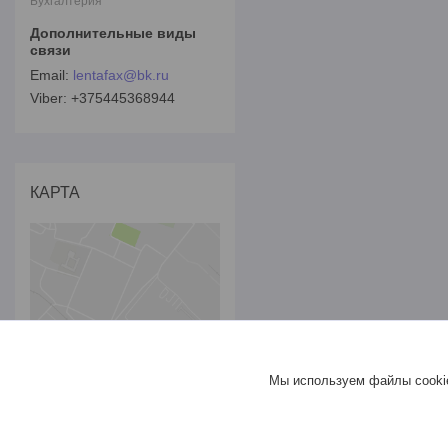
Бухгалтерия
lentafax@bk.ru
+375445368944
КАРТА
Мы используем файлы cookie