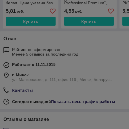
белая. Цена указана без
Professional Premium",
PK9
учета НДС 20%
ЦЕНА УКАЗАНА БЕЗ
ука
5,81
4,55
5,
руб.
руб.
УЧЕТА НДС 20%
20
Купить
Купить
О нас
Рейтинг не сформирован
Менее 5 отзывов за последний год
Работает с 11.11.2015
г. Минск
ул. Маяковского, д. 111, офис 116 , Минск, Беларусь
Контакты
Показать весь график работы
Сегодня выходной
Отзывы о магазине