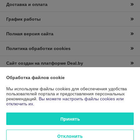
Доставка и оплата
График работы
Полная версия сайта
Политика обработки cookies
Сайт создан на платформе Deal.by
Обработка файлов cookie
Информация для покупателя
Мы используем файлы cookies для обеспечения удобства
Юридическое лицо:
Частное производственное унитарное
пользователей портала и предоставления персональных
предприятие "ЛентаФакс"
рекомендаций.
Вы можете настроить файлы cookies или
220028, г.Минск, ул.Маяковского, д.111, офис 116
отключить их.
Регистрационный номер ЕГР: 191680821
Принять
УНП: 191680821
Регистрационный орган: Минский горисполком
Отклонить