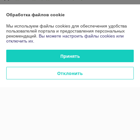
Показать все отзывы
Обработка файлов cookie
Мы используем файлы cookies для обеспечения удобства
пользователей портала и предоставления персональных
О нас
рекомендаций.
Вы можете настроить файлы cookies или
отключить их.
Контакты
Принять
Доставка и оплата
Отклонить
График работы
Полная версия сайта
Политика обработки cookies
Сайт создан на платформе Deal.by