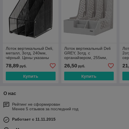
Лоток вертикальный Deli,
Лоток вертикальный Deli
Лот
металл, 3отд, 240мм,
GREY, 3отд. с
2от
чёрный. Цены указаны
органайзером, 255мм,
сер
без учета НДС 20%
серый Цена без учета
НД
78,89
26,50
21
руб.
руб.
НДС 20%
Купить
Купить
О нас
Рейтинг не сформирован
Менее 5 отзывов за последний год
Работает с 11.11.2015