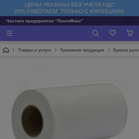
ЦЕНЫ УКАЗАНЫ БЕЗ УЧЕТА НДС
20%.РАБОТАЕМ ТОЛЬКО С ЮРЛИЦАМИ.
Частное предприятие "ЛентаФакс"
Товары и услуги
Бумажная продукция
Бумага руло