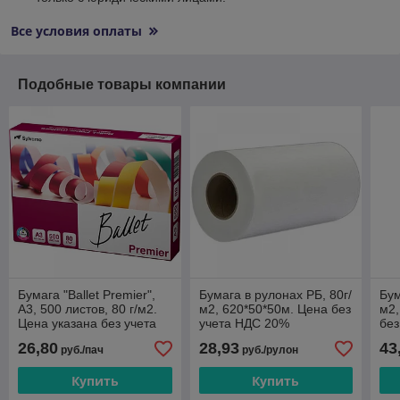
Все условия оплаты
Подобные товары компании
Бумага "Ballet Premier",
Бумага в рулонах РБ, 80г/
Бум
А3, 500 листов, 80 г/м2.
м2, 620*50*50м. Цена без
м2,
Цена указана без учета
учета НДС 20%
без
НДС 20%
26,80
28,93
43
руб./пач
руб./рулон
Купить
Купить