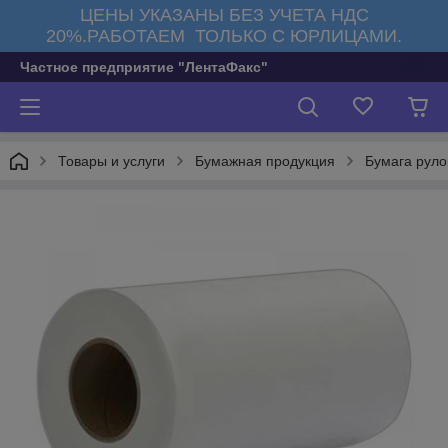
ЦЕНЫ УКАЗАНЫ БЕЗ УЧЕТА НДС
20%.РАБОТАЕМ ТОЛЬКО С ЮРЛИЦАМИ.
Частное предприятие "ЛентаФакс"
Товары и услуги
Бумажная продукция
Бумага руло