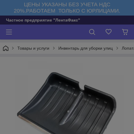
ЦЕНЫ УКАЗАНЫ БЕЗ УЧЕТА НДС
20%.РАБОТАЕМ ТОЛЬКО С ЮРЛИЦАМИ.
Частное предприятие "ЛентаФакс"
Товары и услуги
Инвентарь для уборки улиц
Лопат