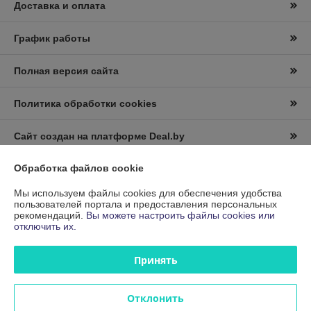
Доставка и оплата
График работы
Полная версия сайта
Политика обработки cookies
Сайт создан на платформе Deal.by
Обработка файлов cookie
Информация для покупателя
Мы используем файлы cookies для обеспечения удобства
Юридическое лицо:
Частное производственное унитарное
пользователей портала и предоставления персональных
предприятие "ЛентаФакс"
рекомендаций.
Вы можете настроить файлы cookies или
220028, г.Минск, ул.Маяковского, д.111, офис 116
отключить их.
Регистрационный номер ЕГР: 191680821
Принять
УНП: 191680821
Регистрационный орган: Минский горисполком
Отклонить
Дата регистрации компании: 21.05.2012