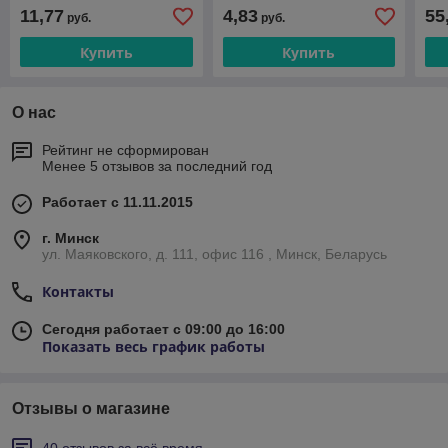
ручкой.Цена указана без
планкой. Цена указана
20
11,77
4,83
55
руб.
руб.
учета НДС
без учета НДС 20%
Купить
Купить
О нас
Рейтинг не сформирован
Менее 5 отзывов за последний год
Работает с 11.11.2015
г. Минск
ул. Маяковского, д. 111, офис 116 , Минск, Беларусь
Контакты
Сегодня работает с 09:00 до 16:00
Показать весь график работы
Отзывы о магазине