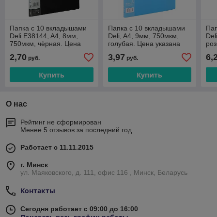
Папка с 10 вкладышами
Папка с 10 вкладышами
Пап
Deli E38144, A4, 8мм,
Deli, A4, 9мм, 750мкм,
Del
750мкм, чёрная. Цена
голубая. Цена указана
роз
указана без учета НДС
без учета НДС 20%
без
2,70
3,97
6,
руб.
руб.
20%
Купить
Купить
О нас
Рейтинг не сформирован
Менее 5 отзывов за последний год
Работает с 11.11.2015
г. Минск
ул. Маяковского, д. 111, офис 116 , Минск, Беларусь
Контакты
Сегодня работает с 09:00 до 16:00