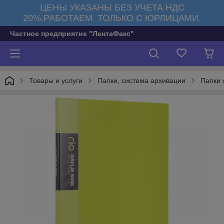
ЦЕНЫ УКАЗАНЫ БЕЗ УЧЕТА НДС
20%.РАБОТАЕМ ТОЛЬКО С ЮРЛИЦАМИ.
Частное предприятие "ЛентаФакс"
Товары и услуги
Папки, система архивации
Папки