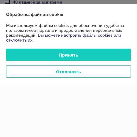
40 отзывов за всё время
Обработка файлов cookie
Покупатель
08.06.2026
Отлично
Мы используем файлы cookies для обеспечения удобства
пользователей портала и предоставления персональных
рекомендаций.
Вы можете настроить файлы cookies или
Сделка подтверждена через корзину
отключить их.
Принять
Покупатель
03.04.2026
Отлично
Отклонить
Сделка подтверждена через корзину
Показать все отзывы
О нас
Контакты