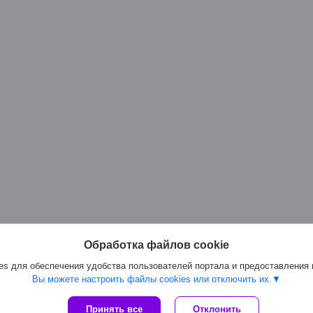
Обработка файлов cookie
s для обеспечения удобства пользователей портала и предоставления
Вы можете настроить файлы cookies или отключить их.
Сайт создан на платформе Deal.by
Принять все
Отклонить