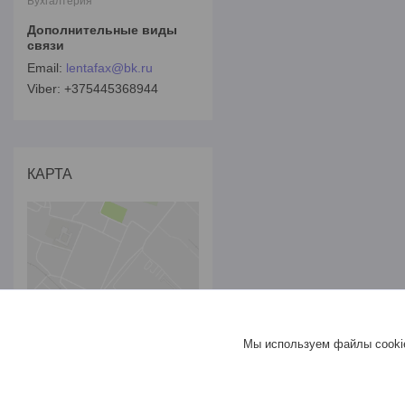
Бухгалтерия
lentafax@bk.ru
+375445368944
КАРТА
Мы используем файлы cookie