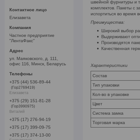
швейной фурнитуры и т
комплектов. Пакеты с з
испортиться во время в
Елизавета
Преимущества:
Широкий выбор р
Частное предприятие
Выдерживают опти
"ЛентаФакс"
Производятся паке
Качественная герм
ул. Маяковского, д. 111,
офис 116, Минск, Беларусь
Характеристики
Состав
+375 (44) 536-89-44
Тип упаковки
Гор2769419
Елизавета
Кол-во в упаковке
+375 (29) 151-81-28
Цвет
Гор3990975
Виталий
Система замка
+375 (17) 276-94-19
Торговая марка
+375 (17) 399-09-75
+375 (17) 374-13-00