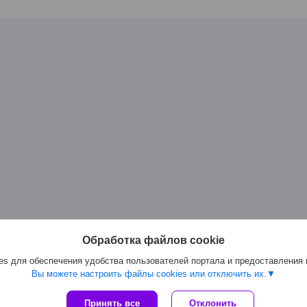
Обработка файлов cookie
s для обеспечения удобства пользователей портала и предоставления
Вы можете настроить файлы cookies или отключить их.
Сайт создан на платформе Deal.by
Принять все
Отклонить