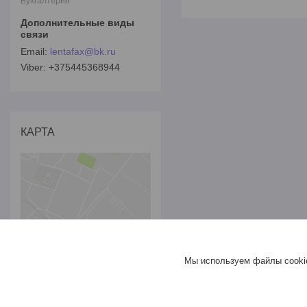
Бухгалтерия
lentafax@bk.ru
+375445368944
КАРТА
Мы используем файлы cookie