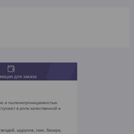
мация для заказа
тью и пыленепроницаемостью.
ступают в роли качественной и
оздей, шурупов, гаек, бисера,