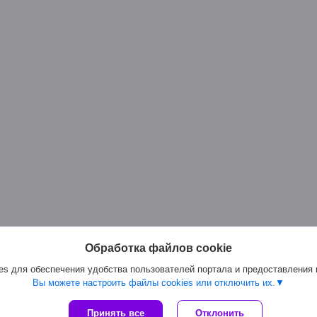
Обработка файлов cookie
s для обеспечения удобства пользователей портала и предоставления
Вы можете настроить файлы cookies или отключить их.
Сайт создан на платформе Deal.by
Принять все
Отклонить