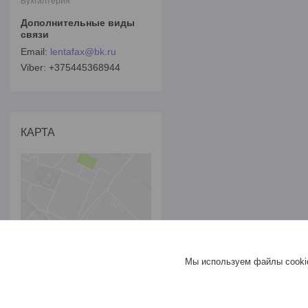
Бухгалтерия
lentafax@bk.ru
+375445368944
КАРТА
Мы используем файлы cookie