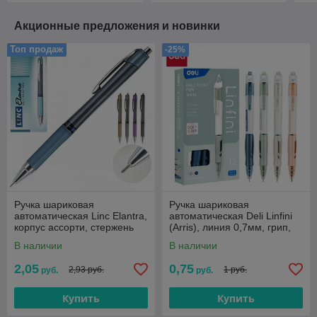
Акционные предложения и новинки
Топ продаж
-25%
Ручка шариковая
Ручка шариковая
автоматическая Linc Elantra,
автоматическая Deli Linfini
корпус ассорти, стержень
(Arris), линия 0,7мм, грип,
синий, ЦЕНА БЕЗ НДС
синяя, корпус ассорти
В наличии
В наличии
2,05
0,75
2,93 руб.
1 руб.
руб.
руб.
Купить
Купить