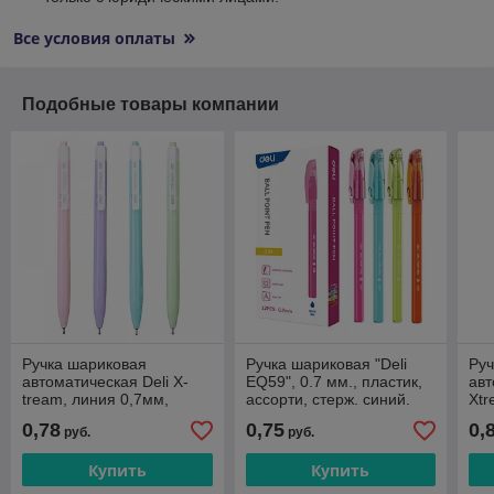
Все условия оплаты
Подобные товары компании
Ручка шариковая
Ручка шариковая "Deli
Руч
автоматическая Deli X-
EQ59", 0.7 мм., пластик,
авт
tream, линия 0,7мм,
ассорти, стерж. синий.
Xt
синяя, корпус пастель
Цена указана без учета
лин
0,78
0,75
0,
руб.
руб.
ассорти
НДС 20%
Цен
НД
Купить
Купить