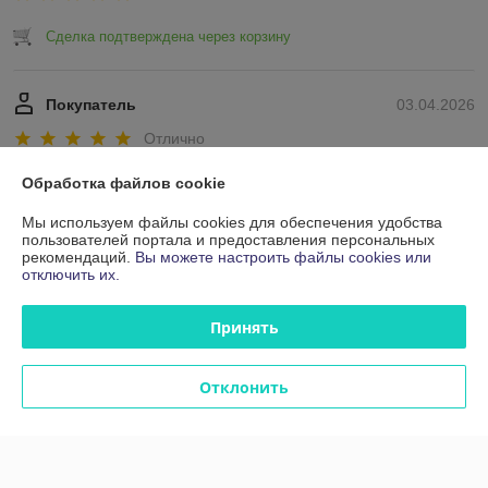
Сделка подтверждена через корзину
Покупатель
03.04.2026
Отлично
Сделка подтверждена через корзину
Обработка файлов cookie
Мы используем файлы cookies для обеспечения удобства
Показать все отзывы
пользователей портала и предоставления персональных
рекомендаций.
Вы можете настроить файлы cookies или
отключить их.
О нас
Принять
Контакты
Отклонить
Доставка и оплата
График работы