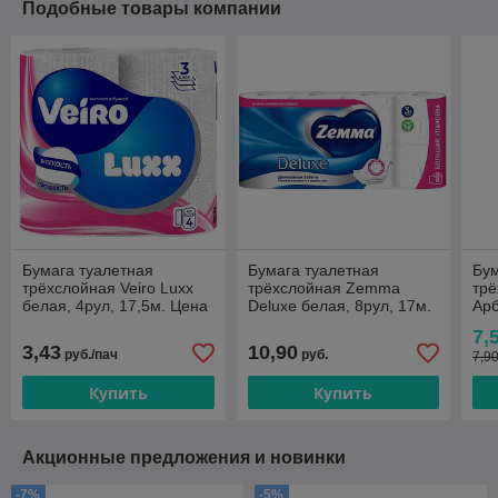
Подобные товары компании
Бумага туалетная
Бумага туалетная
Бум
трёхслойная Veiro Luxx
трёхслойная Zemma
трё
белая, 4рул, 17,5м. Цена
Deluxе белая, 8рул, 17м.
Арб
без Учета НДС 20%
Цена указана без учета
бе
7,
НДС 20%
3,43
10,90
руб./пач
руб.
7,90
Купить
Купить
Акционные предложения и новинки
-7%
-5%