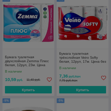
Бумага туалетная
Бумага туалетная
трёхслойная Veiro Softy
двухслойная Zemma Плюс
белая, 12рул, 17м. Цена без
белая, 12рул, 23м. Цена
Учета НДС 20%
В наличии
указана без учета НДС 20%
В наличии
7,36
руб./пач
10,59
11,40 руб.
руб.
7,75 руб./пач
Купить
Купить
-5%
-5%