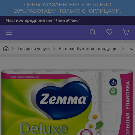
ЦЕНЫ УКАЗАНЫ БЕЗ УЧЕТА НДС
20%.РАБОТАЕМ ТОЛЬКО С ЮРЛИЦАМИ.
Частное предприятие "ЛентаФакс"
Товары и услуги
Бытовая бумажная продукция
Туа