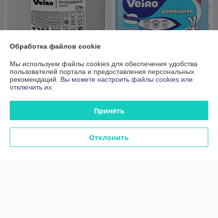
Обработка файлов cookie
Мы используем файлы cookies для обеспечения удобства
Бумага туалетная
пользователей портала и предоставления персональных
Бумага туалетная
двухслойная Veiro
рекомендаций.
Вы можете настроить файлы cookies или
двухслойная Veiro
Домашняя белая, 12рул,
отключить их.
Professional Comfort, 1рул,
15м. Цена без Учета НДС
В наличии
200м. Цена без учета НДС
20%
В наличии
20%
Принять
5,23
руб./пач
5,28
5,56 руб.
руб.
5,51 руб./пач
Отклонить
Купить
Купить
-5%
-5%