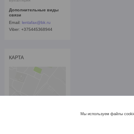
Бухгалтерия
lentafax@bk.ru
+375445368944
КАРТА
Мы используем файлы cookie