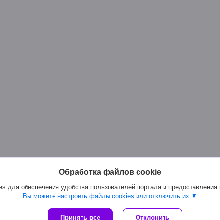
Обработка файлов cookie
s для обеспечения удобства пользователей портала и предоставления
Вы можете настроить файлы cookies или отключить их.
Сайт создан на платформе Deal.by
Принять все
Отклонить