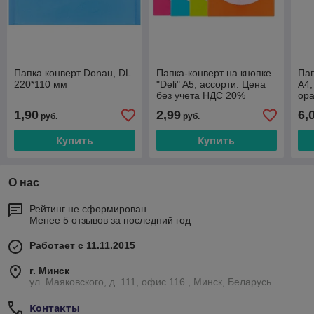
Папка конверт Donau, DL
Папка-конверт на кнопке
Пап
220*110 мм
"Deli" A5, ассорти. Цена
A4,
без учета НДС 20%
ора
без
1,90
2,99
6,
руб.
руб.
Купить
Купить
О нас
Рейтинг не сформирован
Менее 5 отзывов за последний год
Работает с 11.11.2015
г. Минск
ул. Маяковского, д. 111, офис 116 , Минск, Беларусь
Контакты