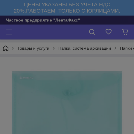
ЦЕНЫ УКАЗАНЫ БЕЗ УЧЕТА НДС
20%.РАБОТАЕМ ТОЛЬКО С ЮРЛИЦАМИ.
Частное предприятие "ЛентаФакс"
Товары и услуги
Папки, система архивации
Папки